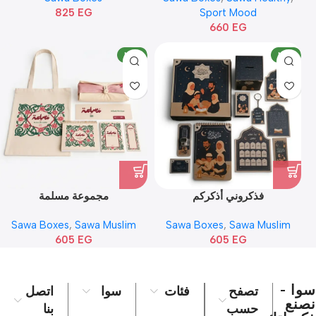
825
EG
Sport Mood
660
EG
NEW
NEW
فذكروني أذكركم
مجموعة مسلمة
Sawa Boxes
,
Sawa Muslim
Sawa Boxes
,
Sawa Muslim
605
EG
605
EG
سوا -
تصفح
فئات
سوا
اتصل
نصنع
حسب
بنا