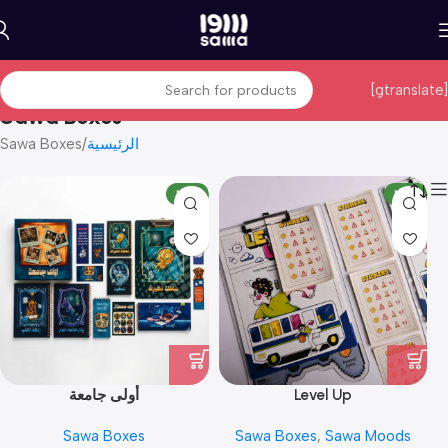
[gtranslate]
Sawa Boxes
الرئيسية
Sawa Boxes
Filters
NEW
NEW
Level Up
أولى جامعة
Sawa Boxes
Sawa Boxes
,
Sawa Moods