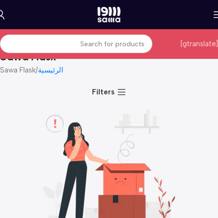
[gtranslate]
Sawa Flask
الرئيسية
Sawa Flask
Filters