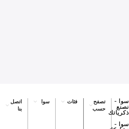
سوا -
تصفح
فئات
سوا
اتصل
نصنع
حسب
بنا
ذكرياتك
سوا -