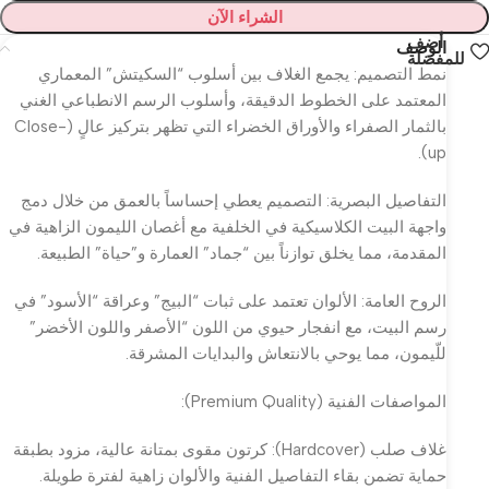
الشراء الآن
أضف
الوصف
للمفضلة
نمط التصميم: يجمع الغلاف بين أسلوب “السكيتش” المعماري
المعتمد على الخطوط الدقيقة، وأسلوب الرسم الانطباعي الغني
بالثمار الصفراء والأوراق الخضراء التي تظهر بتركيز عالٍ (Close-
up).
التفاصيل البصرية: التصميم يعطي إحساساً بالعمق من خلال دمج
واجهة البيت الكلاسيكية في الخلفية مع أغصان الليمون الزاهية في
المقدمة، مما يخلق توازناً بين “جماد” العمارة و”حياة” الطبيعة.
الروح العامة: الألوان تعتمد على ثبات “البيج” وعراقة “الأسود” في
رسم البيت، مع انفجار حيوي من اللون “الأصفر واللون الأخضر”
للّيمون، مما يوحي بالانتعاش والبدايات المشرقة.
المواصفات الفنية (Premium Quality):
غلاف صلب (Hardcover): كرتون مقوى بمتانة عالية، مزود بطبقة
حماية تضمن بقاء التفاصيل الفنية والألوان زاهية لفترة طويلة.