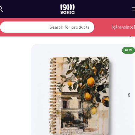
[gtranslate]
الرئيسية
Sawa Notes
NEW