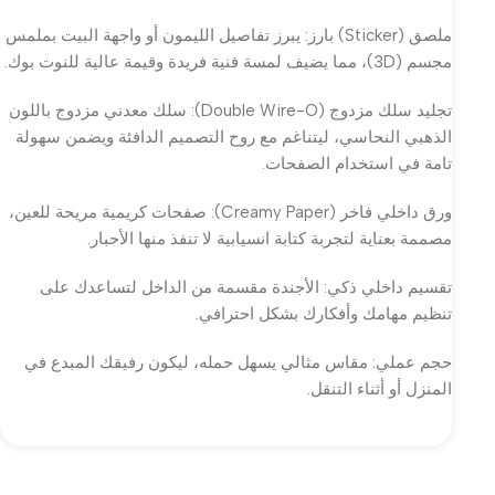
ملصق (Sticker) بارز: يبرز تفاصيل الليمون أو واجهة البيت بملمس
مجسم (3D)، مما يضيف لمسة فنية فريدة وقيمة عالية للنوت بوك.
تجليد سلك مزدوج (Double Wire-O): سلك معدني مزدوج باللون
الذهبي النحاسي، ليتناغم مع روح التصميم الدافئة ويضمن سهولة
تامة في استخدام الصفحات.
ورق داخلي فاخر (Creamy Paper): صفحات كريمية مريحة للعين،
مصممة بعناية لتجربة كتابة انسيابية لا تنفذ منها الأحبار.
تقسيم داخلي ذكي: الأجندة مقسمة من الداخل لتساعدك على
تنظيم مهامك وأفكارك بشكل احترافي.
حجم عملي: مقاس مثالي يسهل حمله، ليكون رفيقك المبدع في
المنزل أو أثناء التنقل.