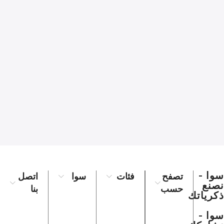
سوا -
تصفح
فئات
سوا
اتصل
نصنع
حسب
بنا
ذكرياتك
سوا -