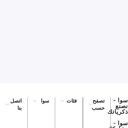
سوا -
تصفح
فئات
سوا
اتصل
نصنع
حسب
بنا
ذكرياتك
سوا -